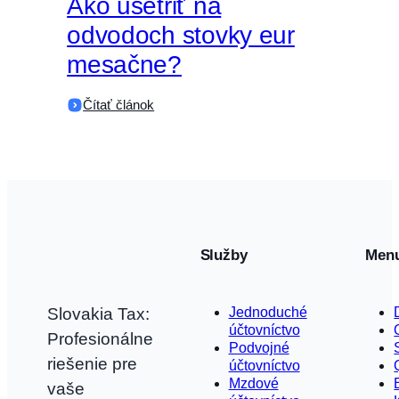
Ako ušetriť na
odvodoch stovky eur
mesačne?
:
Čítať článok
Ako
ušetriť
na
odvodoch
stovky
eur
mesačne?
Služby
Men
Slovakia Tax:
Jednoduché
účtovníctvo
Profesionálne
Podvojné
riešenie pre
účtovníctvo
Mzdové
vaše